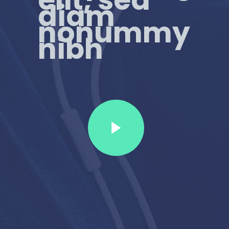
diam
nonummy
nibh