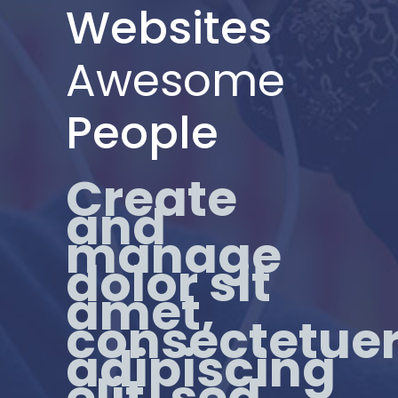
Websites
Awesome
People
Create
and
manage
dolor sit
amet,
consectetue
adipiscing
elit, sed